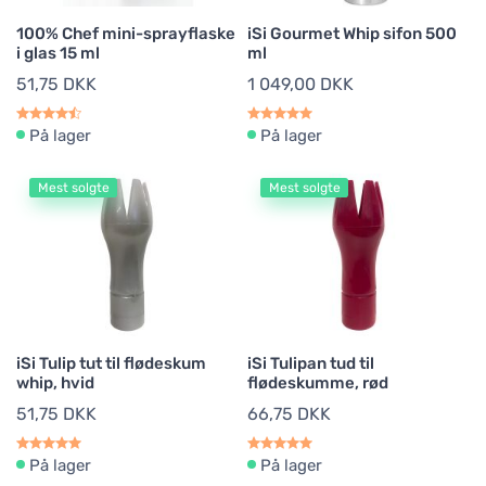
100% Chef mini-sprayflaske
iSi Gourmet Whip sifon 500
i glas 15 ml
ml
51,75 DKK
1 049,00 DKK
På lager
På lager
Mest solgte
Mest solgte
iSi Tulip tut til flødeskum
iSi Tulipan tud til
whip, hvid
flødeskumme, rød
51,75 DKK
66,75 DKK
På lager
På lager