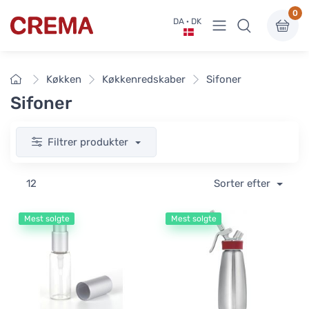
0
Vis undermenu
DA · DK
Crema
Forside
Køkken
Køkkenredskaber
Sifoner
Sifoner
Filtrer produkter
12
Sorter efter
Mest solgte
Mest solgte