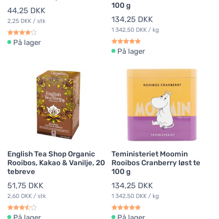
100 g
44,25 DKK
134,25 DKK
2,25 DKK / stk
1 342,50 DKK / kg
På lager
På lager
English Tea Shop Organic
Teministeriet Moomin
Rooibos, Kakao & Vanilje, 20
Rooibos Cranberry løst te
tebreve
100 g
51,75 DKK
134,25 DKK
2,60 DKK / stk
1 342,50 DKK / kg
På lager
På lager