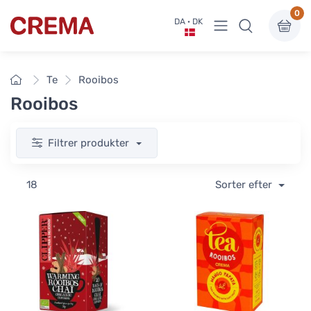
0
Vis undermenu
DA · DK
Crema
Forside
Te
Rooibos
Rooibos
Filtrer produkter
18
Sorter efter