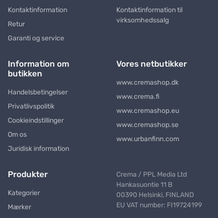
Kontaktinformation
Kontaktinformation til
virksomhedssalg
Retur
Garanti og service
Information om
Vores netbutikker
butikken
www.cremashop.dk
Handelsbetingelser
www.crema.fi
Privatlivspolitik
www.cremashop.eu
Cookieindstillinger
www.cremashop.se
Om os
www.urbanfinn.com
Juridisk information
Produkter
Crema / PPL Media Ltd
Hankasuontie 11 B
Kategorier
00390 Helsinki, FINLAND
EU VAT number: FI19724199
Mærker