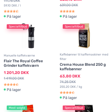
111,75 DKK
639,00 DKK
59,10 DKK / l
På lager
På lager
Specialtilbud
Specialtilbud
Kaffebønner til kaffemaskiner med
Manuelle kaffekværne
filter
Flair The Royal Coffee
Crema House Blend 250 g
Grinder kaffekværn
kaffebønner
1 201,20 DKK
63,80 DKK
1 419,00 DKK
74,25 DKK
255,20 DKK / kg
På lager
På lager
Mest solgte
Specialtilbud