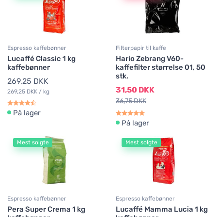
Espresso kaffebønner
Filterpapir til kaffe
Lucaffé Classic 1 kg
Hario Zebrang V60-
kaffebønner
kaffefilter størrelse 01, 50
stk.
269,25 DKK
31,50 DKK
269,25 DKK / kg
36,75 DKK
På lager
På lager
Mest solgte
Mest solgte
Espresso kaffebønner
Espresso kaffebønner
Pera Super Crema 1 kg
Lucaffé Mamma Lucia 1 kg