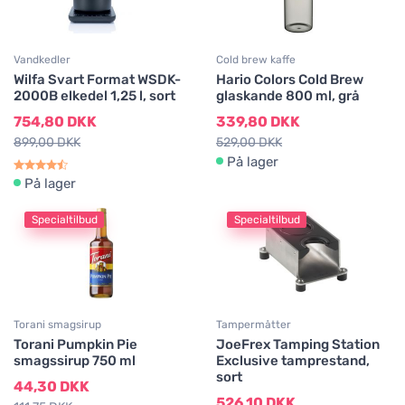
Vandkedler
Cold brew kaffe
Wilfa Svart Format WSDK-
Hario Colors Cold Brew
2000B elkedel 1,25 l, sort
glaskande 800 ml, grå
754,80 DKK
339,80 DKK
899,00 DKK
529,00 DKK
På lager
På lager
Specialtilbud
Specialtilbud
Torani smagsirup
Tampermåtter
Torani Pumpkin Pie
JoeFrex Tamping Station
smagssirup 750 ml
Exclusive tamprestand,
sort
44,30 DKK
526,10 DKK