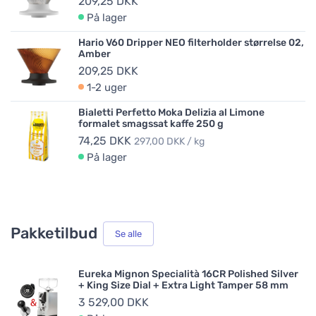
209,25 DKK
På lager
Hario V60 Dripper NEO filterholder størrelse 02,
Amber
209,25 DKK
1-2 uger
Bialetti Perfetto Moka Delizia al Limone
formalet smagssat kaffe 250 g
74,25 DKK
297,00 DKK / kg
På lager
Pakketilbud
Se alle
Eureka Mignon Specialità 16CR Polished Silver
+ King Size Dial + Extra Light Tamper 58 mm
3 529,00 DKK