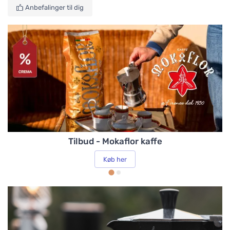
Rengøringsmidler og tilbehør
Anbefalinger til dig
Kopper, krus og glas
Kaffemaskiner
Te
Tilbud - Mokaflor kaffe
Reservedele
Køb her
Køkken
Vand og vandkvalitet