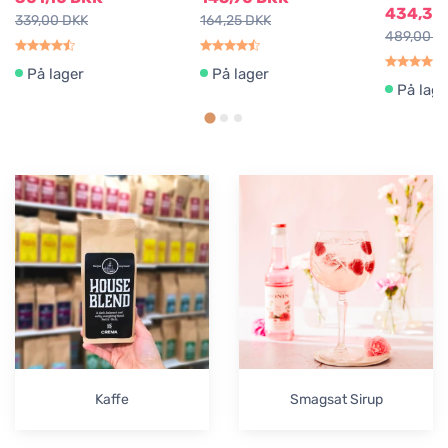
434,30
339,00 DKK
164,25 DKK
489,00 D
På lager
På lager
På lage
Kaffe
Smagsat Sirup