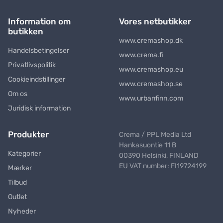
Information om
Vores netbutikker
butikken
www.cremashop.dk
Handelsbetingelser
www.crema.fi
Privatlivspolitik
www.cremashop.eu
Cookieindstillinger
www.cremashop.se
Om os
www.urbanfinn.com
Juridisk information
Produkter
Crema / PPL Media Ltd
Hankasuontie 11 B
Kategorier
00390 Helsinki, FINLAND
EU VAT number: FI19724199
Mærker
Tilbud
Outlet
Nyheder