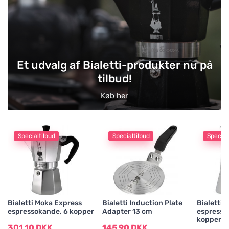
Delikatesser
Te tilbehør
Et udvalg af Bialetti-produkter nu på
tilbud!
Gaver og sæsonvarer
Køb her
Specialtilbud
Specialtilbud
Special
Bialetti Moka Express
Bialetti Induction Plate
Bialetti 
espressokande, 6 kopper
Adapter 13 cm
espresso
kopper
301,10 DKK
145,90 DKK