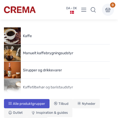
0
Vis undermenu
DA · DK
Crema
Kaffe
Manuelt kaffebrygningsudstyr
Sirupper og drikkevarer
Kaffetilbehør og baristaudstyr
Alle produktgrupper
Tilbud
Nyheder
Kaffekværner
Outlet
Inspiration & guides