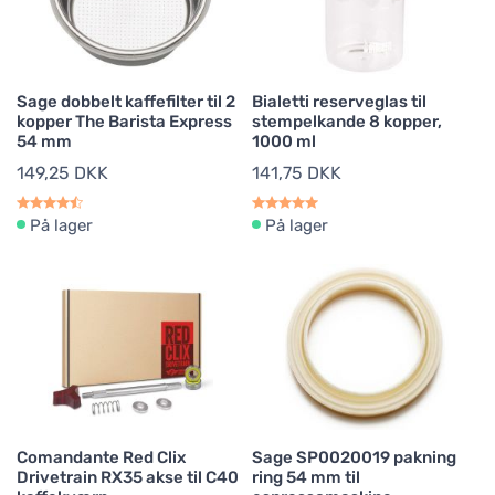
Sage dobbelt kaffefilter til 2
Bialetti reserveglas til
kopper The Barista Express
stempelkande 8 kopper,
54 mm
1000 ml
149,25 DKK
141,75 DKK
På lager
På lager
Comandante Red Clix
Sage SP0020019 pakning
Drivetrain RX35 akse til C40
ring 54 mm til