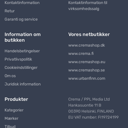
Kontaktinformation
Kontaktinformation til
virksomhedssalg
Retur
Garanti og service
Information om
Vores netbutikker
butikken
www.cremashop.dk
Handelsbetingelser
www.crema.fi
Privatlivspolitik
www.cremashop.eu
Cookieindstillinger
www.cremashop.se
Om os
www.urbanfinn.com
Juridisk information
Produkter
Crema / PPL Media Ltd
Hankasuontie 11 B
Kategorier
00390 Helsinki, FINLAND
EU VAT number: FI19724199
Mærker
Tilbud