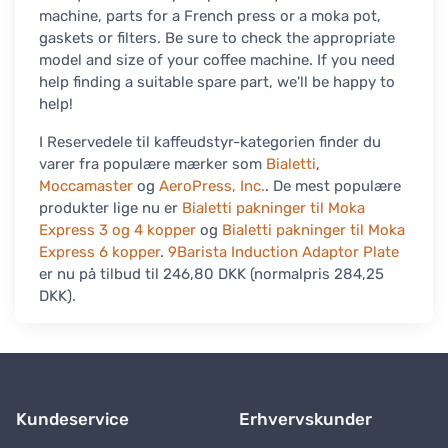
machine, parts for a French press or a moka pot,
gaskets or filters. Be sure to check the appropriate
model and size of your coffee machine. If you need
help finding a suitable spare part, we'll be happy to
help!
I Reservedele til kaffeudstyr-kategorien finder du
varer fra populære mærker som
Bialetti
,
Moccamaster
og
AeroPress, Inc.
. De mest populære
produkter lige nu er
Bialetti pakninger til Moka
Express 3 og 4 kopper
og
Bialetti pakninger til Moka
Express 6 kopper
.
9Barista Induction Adaptor Plate
er nu på tilbud til 246,80 DKK (normalpris 284,25
DKK).
Kundeservice
Erhvervskunder