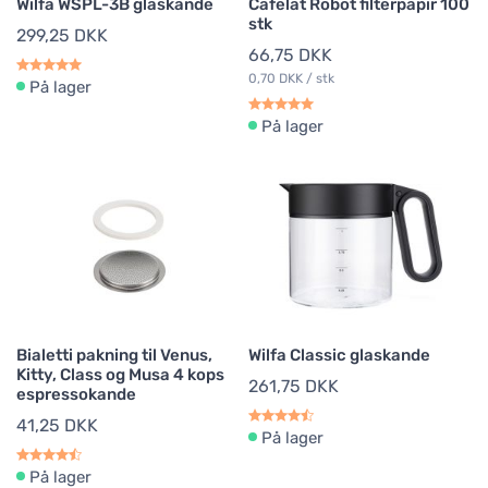
Wilfa WSPL-3B glaskande
Cafelat Robot filterpapir 100
stk
299,25 DKK
66,75 DKK
0,70 DKK / stk
På lager
På lager
Bialetti pakning til Venus,
Wilfa Classic glaskande
Kitty, Class og Musa 4 kops
261,75 DKK
espressokande
41,25 DKK
På lager
På lager