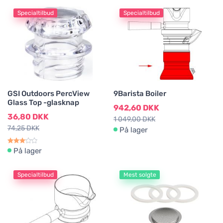
Specialtilbud
Specialtilbud
GSI Outdoors PercView
9Barista Boiler
Glass Top -glasknap
942,60 DKK
36,80 DKK
1 049,00 DKK
74,25 DKK
På lager
På lager
Specialtilbud
Mest solgte