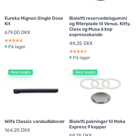
Eureka Mignon Single Dose
Bialetti reservedelsgummi
Kit
og filterplade til Venus, Kitty,
Class og Musa 6 kop
679,00 DKK
espressokande
44,25 DKK
På lager
På lager
Mest solgte
Mest solgte
Wilfa Classic vandudløbsrør
Bialetti pakninger til Moka
Express 9 kopper
164,25 DKK
59,25 DKK