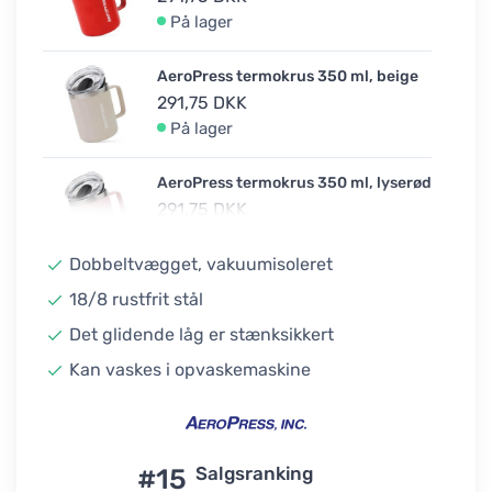
På lager
AeroPress termokrus 350 ml, beige
291,75 DKK
På lager
AeroPress termokrus 350 ml, lyserød
291,75 DKK
På lager
Dobbeltvægget, vakuumisoleret
AeroPress termokrus 350 ml, blå
18/8 rustfrit stål
291,75 DKK
Det glidende låg er stænksikkert
På lager
Kan vaskes i opvaskemaskine
AeroPress termokrus 350 ml, sort
291,75 DKK
På lager
#15
Salgsranking