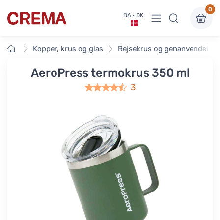
0
Vis undermenu
DA · DK
Crema
Forside
Kopper, krus og glas
Rejsekrus og genanvendelige
AeroPress termokrus 350 ml
3