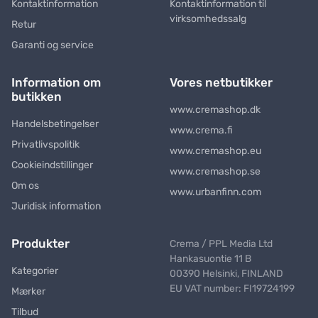
Kontaktinformation
Kontaktinformation til
virksomhedssalg
Retur
Garanti og service
Information om
Vores netbutikker
butikken
www.cremashop.dk
Handelsbetingelser
www.crema.fi
Privatlivspolitik
www.cremashop.eu
Cookieindstillinger
www.cremashop.se
Om os
www.urbanfinn.com
Juridisk information
Produkter
Crema / PPL Media Ltd
Hankasuontie 11 B
Kategorier
00390 Helsinki, FINLAND
EU VAT number: FI19724199
Mærker
Tilbud