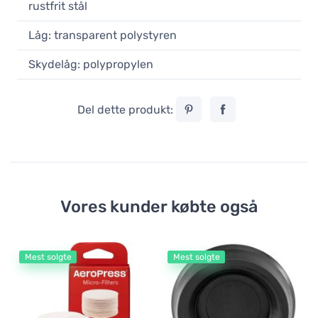
rustfrit stål
Låg: transparent polystyren
Skydelåg: polypropylen
Del dette produkt:
Vores kunder købte også
Mest solgte
Mest solgte
Ka
me
Cr
k