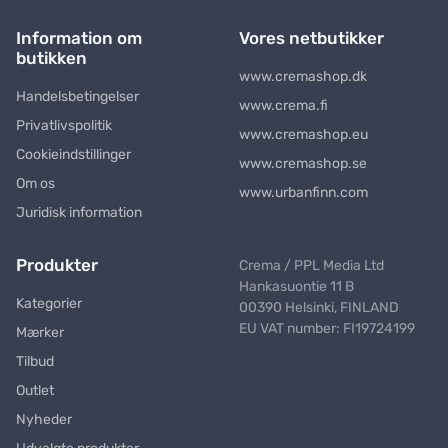
Information om
Vores netbutikker
butikken
www.cremashop.dk
Handelsbetingelser
www.crema.fi
Privatlivspolitik
www.cremashop.eu
Cookieindstillinger
www.cremashop.se
Om os
www.urbanfinn.com
Juridisk information
Produkter
Crema / PPL Media Ltd
Hankasuontie 11 B
Kategorier
00390 Helsinki, FINLAND
EU VAT number: FI19724199
Mærker
Tilbud
Outlet
Nyheder