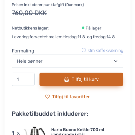
Prisen inkluderer punktafgift (Danmark)
760,00 DKK
Netbutikkens lager:
På lager
Levering forventet mellem tirsdag 11.8. og fredag 14.8.
Formaling:
Om kaffekværning
Tilføj til kurv
Tilføj til favoritter
Pakketilbuddet inkluderer:
Hario Buono Kettle 700 ml
1
x
vandkande i stål