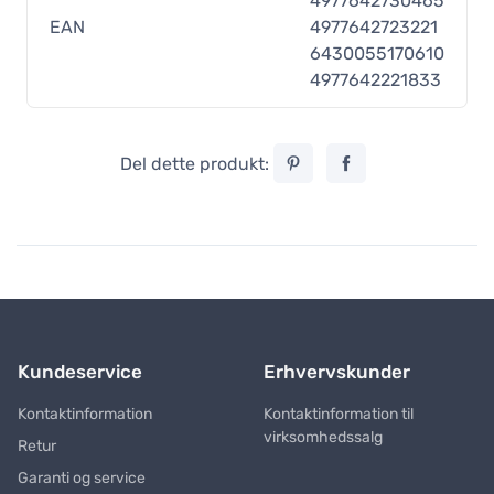
4977642730465
EAN
4977642723221
6430055170610
4977642221833
Del dette produkt:
Kundeservice
Erhvervskunder
Kontaktinformation
Kontaktinformation til
virksomhedssalg
Retur
Garanti og service