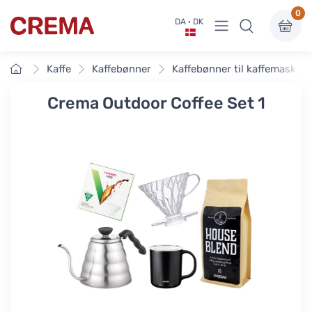
0
Vis undermenu
DA · DK
Crema
Forside
Kaffe
Kaffebønner
Kaffebønner til kaffemaskiner
Crema Outdoor Coffee Set 1