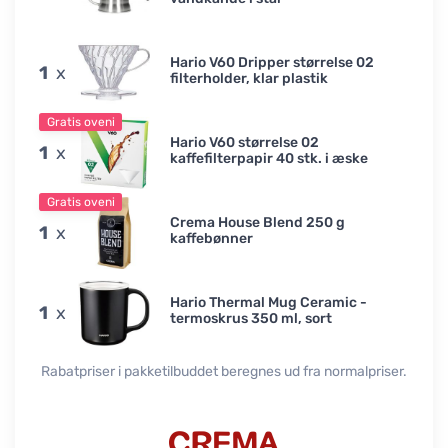
Hario V60 Dripper størrelse 02
1
x
filterholder, klar plastik
Gratis oveni
Hario V60 størrelse 02
1
x
kaffefilterpapir 40 stk. i æske
Gratis oveni
Crema House Blend 250 g
1
x
kaffebønner
Hario Thermal Mug Ceramic -
1
x
termoskrus 350 ml, sort
Rabatpriser i pakketilbuddet beregnes ud fra normalpriser.