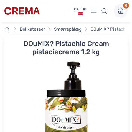
0
Vis undermenu
DA · DK
Crema
Forside
Delikatesser
Smørrepålæg
DOuMIX? Pistachio 
DOuMIX? Pistachio Cream
pistaciecreme 1,2 kg