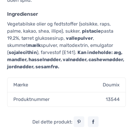
uden spild.
Ingredienser
Vegetabilske olier og fedtstoffer (solsikke, raps,
palme, kakao, shea, illipe), sukker,
pistacie
pasta
19,2%, tørret glukosesirup,
vallepulver
,
skummet
mælk
spulver, maltodextrin, emulgator
(
sojalecithin
), farvestof (E141).
Kan indeholde: æg,
mandler, hasselnødder, valnødder, cashewnødder,
jordnødder, sesamfrø.
Mærke
Doumix
Produktnummer
13544
Del dette produkt: