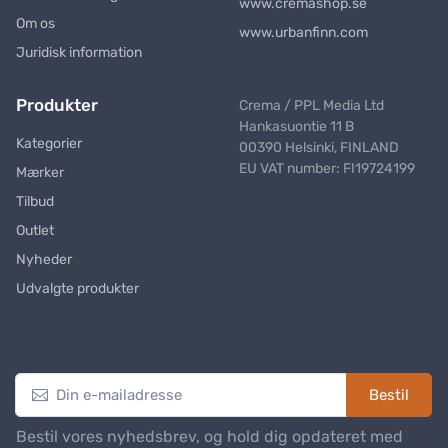
www.cremashop.se
Om os
www.urbanfinn.com
Juridisk information
Produkter
Crema / PPL Media Ltd
Hankasuontie 11 B
Kategorier
00390 Helsinki, FINLAND
EU VAT number: FI19724199
Mærker
Tilbud
Outlet
Nyheder
Udvalgte produkter
Nyhedsbrev
Bestil
Bestil vores nyhedsbrev, og hold dig opdateret med