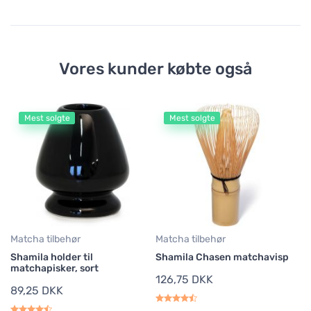
Vores kunder købte også
Mest solgte
Mest solgte
Vi
Tr
ma
g
1
65
Matcha tilbehør
Matcha tilbehør
Shamila holder til
Shamila Chasen matchavisp
matchapisker, sort
126,75 DKK
89,25 DKK