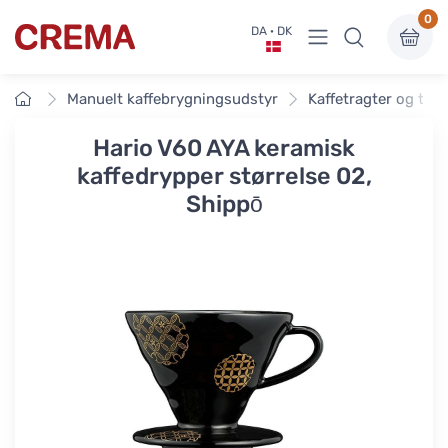
0
Vis undermenu
DA · DK
Crema
Forside
Manuelt kaffebrygningsudstyr
Kaffetragter og tilb
Hario V60 AYA keramisk
kaffedrypper størrelse 02,
Shippō