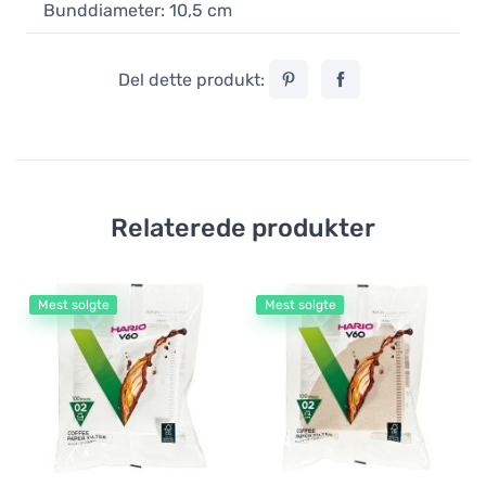
Bunddiameter: 10,5 cm
Del dette produkt:
Relaterede produkter
Mest solgte
Mest solgte
Fi
Ha
ka
2
0,