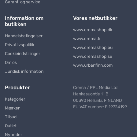
Garanti og service
Information om
Vores netbutikker
butikken
www.cremashop.dk
Handelsbetingelser
www.crema.fi
Privatlivspolitik
www.cremashop.eu
Cookieindstillinger
www.cremashop.se
Om os
www.urbanfinn.com
Juridisk information
Produkter
Crema / PPL Media Ltd
Hankasuontie 11 B
Kategorier
00390 Helsinki, FINLAND
EU VAT number: FI19724199
Mærker
Tilbud
Outlet
Nyheder