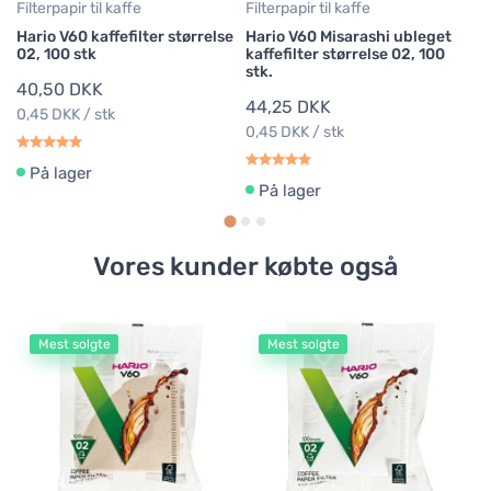
Filterpapir til kaffe
Filterpapir til kaffe
Hario V60 kaffefilter størrelse
Hario V60 Misarashi ubleget
02, 100 stk
kaffefilter størrelse 02, 100
stk.
40,50 DKK
44,25 DKK
0,45 DKK / stk
0,45 DKK / stk
På lager
På lager
Vores kunder købte også
Mest solgte
Mest solgte
Se
Ha
gl
1