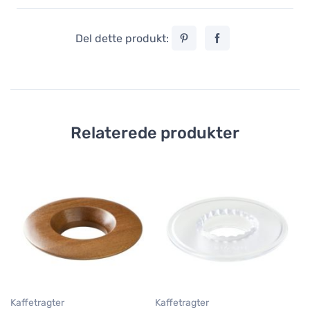
Del dette produkt:
Relaterede produkter
Ka
Or
Ho
1
Kaffetragter
Kaffetragter