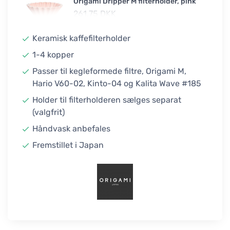
Origami Dripper M filterholder, pink
261,75 DKK
Ubekræftet
Keramisk kaffefilterholder
Origami Dripper M filterholder,
1-4 kopper
orange
261,75 DKK
Passer til kegleformede filtre, Origami M,
På lager
Hario V60-02, Kinto-04 og Kalita Wave #185
Holder til filterholderen sælges separat
Origami Dripper M filterholder, rød
(valgfrit)
261,75 DKK
På lager
Håndvask anbefales
Fremstillet i Japan
Origami Dripper M filterholder, gul
261,75 DKK
På lager
Origami Dripper M filterholder, grøn
261,75 DKK
Ubekræftet