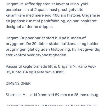
Origami M kaffedripperen er lavet af Mino-yaki
porcelæn, en af Japans mest prestigefyldte
Origami Dripper M filterholder, Turkis
keramikere med mere end 400 års historie. Origami er
261,75 DKK
en japansk kunst af papirfoldning, og har inspireret
På lager
designet af denne dripper.
Origami Dripper M filterholder,
matblå
Origami Dripper har et stort hul på bunden af
261,75 DKK
bryggeren. De 20 ribber skaber luftkanaler og holder
Ubekræftet
brygningen glat og uden tilstopning, hvilket giver dig
stor kontrol over dryphastigheden.
Origami Dripper M filterholder, lilla
261,75 DKK
Passer til kegleformede filtre, Origami M, Hario V60-
Ubekræftet
02, Kinto-04 og Kalita Wave #185.
Origami Dripper M filterholder, mat
grøn
DIMENSIONER:
261,75 DKK
På lager
Størrelse M — ø 140 mm x H 89 mm x ø 25 mm udsug.
Origami Dripper M filterholder,
matgrå