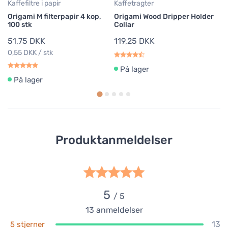
Kaffefiltre i papir
Kaffetragter
Ka
Origami M filterpapir 4 kop,
Origami Wood Dripper Holder
Or
100 stk
Collar
Ho
51,75 DKK
119,25 DKK
1
0,55 DKK / stk
På lager
På lager
Produktanmeldelser
5
/ 5
13
anmeldelser
13
5 stjerner