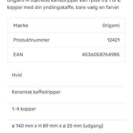
Origami M størrelse kaffedripper kan fylde fra 1 til €
261,75 DKK
kopper med din yndlingskaffe, bare vælg en farve!
På lager
Mærke
Origami
Produktnummer
12421
EAN
4536058764985
Hvid
Keramisk kaffedripper
1-4 kopper
ø 140 mm x H 89 mm x ø 25 mm (udgang)