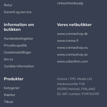
virksomhedssalg
Retur
Garanti og service
Information om
Vores netbutikker
butikken
www.cremashop.dk
Handelsbetingelser
www.crema.fi
Privatlivspolitik
www.cremashop.eu
Cookieindstillinger
www.cremashop.se
Om os
www.urbanfinn.com
Juridisk information
Produkter
Crema / PPL Media Ltd
Hankasuontie 11 B
Kategorier
00390 Helsinki, FINLAND
EU VAT number: FI19724199
Mærker
Tilbud