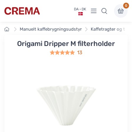
0
Vis undermenu
DA · DK
Crema
Forside
Manuelt kaffebrygningsudstyr
Kaffetragter og tilb
Origami Dripper M filterholder
13