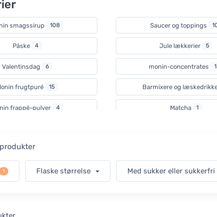
ier
nin smagssirup
108
Saucer og toppings
1
Påske
4
Jule lækkerier
5
Valentinsdag
6
monin-concentrates
1
onin frugtpuré
15
Barmixere og læskedrikk
nin frappé-pulver
4
Matcha
1
r produkter
Flaske størrelse
Med sukker eller sukkerfr
1
ukter