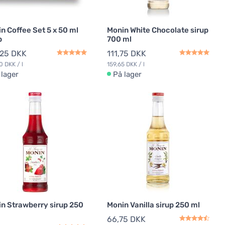
n Coffee Set 5 x 50 ml
Monin White Chocolate sirup
p
700 ml
,25 DKK
111,75 DKK
0 DKK / l
159,65 DKK / l
 lager
På lager
n Strawberry sirup 250
Monin Vanilla sirup 250 ml
66,75 DKK