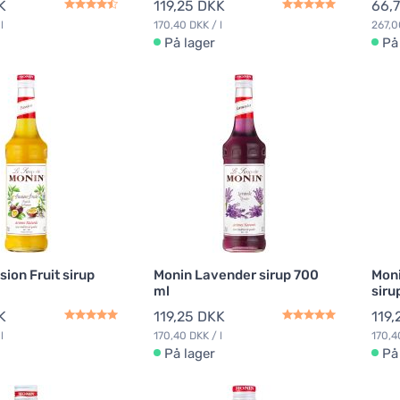
K
119,25 DKK
66,
l
170,40 DKK / l
267,0
På lager
På
ion Fruit sirup
Monin Lavender sirup 700
Moni
ml
siru
K
119,25 DKK
119,
l
170,40 DKK / l
170,4
På lager
På