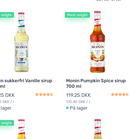
 solgte
Mest solgte
n sukkerfri Vanille sirup
Monin Pumpkin Spice sirup
 ml
700 ml
25 DKK
119,25 DKK
0 DKK / l
170,40 DKK / l
 lager
På lager
 solgte