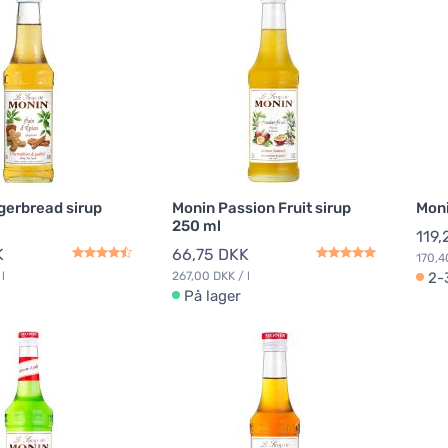
gerbread sirup
Monin Passion Fruit sirup
Moni
250 ml
119,
K
66,75 DKK
170,4
l
267,00 DKK / l
2-
På lager