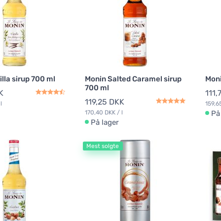
lla sirup 700 ml
Monin Salted Caramel sirup
Moni
700 ml
K
111,
119,25 DKK
l
159,6
170,40 DKK / l
På
På lager
Mest solgte