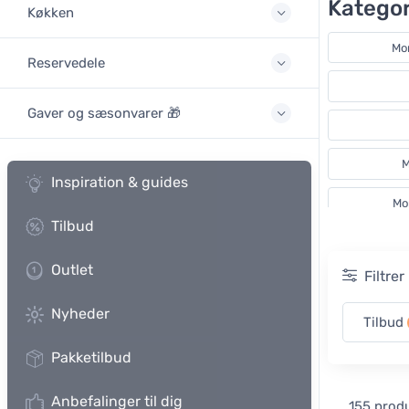
Kategor
Køkken
Mo
Reservedele
Gaver og sæsonvarer 🎁
M
Inspiration & guides
Mo
Tilbud
Outlet
Filtre
Nyheder
Tilbud
Pakketilbud
Anbefalinger til dig
155 prod