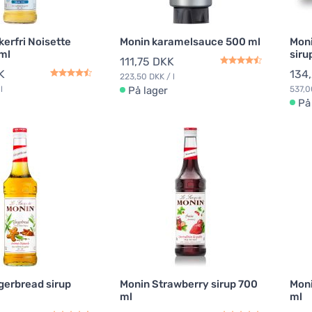
erfri Noisette
Monin karamelsauce 500 ml
Moni
 ml
siru
111,75 DKK
K
134
223,50 DKK / l
l
På lager
537,0
På
gerbread sirup
Monin Strawberry sirup 700
Moni
ml
ml