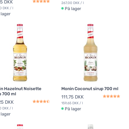
75 DKK
267,00 DKK / l
0 DKK / l
På lager
 lager
n Hazelnut Noisette
Monin Coconut sirup 700 ml
p 700 ml
111,75 DKK
25 DKK
159,65 DKK / l
0 DKK / l
På lager
 lager