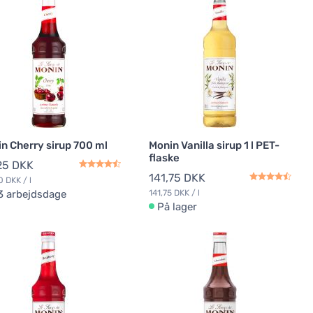
n Cherry sirup 700 ml
Monin Vanilla sirup 1 l PET-
flaske
25 DKK
141,75 DKK
0 DKK / l
3 arbejdsdage
141,75 DKK / l
På lager