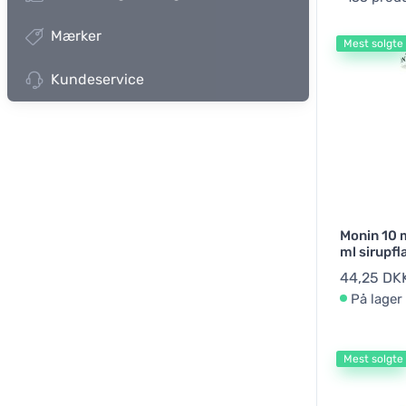
Mærker
Mest solgte
Kundeservice
Monin 10 
ml sirupfl
44,25 DK
På lager
Mest solgte