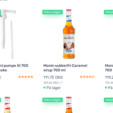
Mest solgte
Mest
ml pumpe til 700
Monin sukkerfri Caramel
Moni
aske
sirup 700 ml
700
K
111,75 DKK
119,
159,65 DKK / l
170,4
På lager
På
Mest solgte
Mest