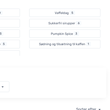
0
Vaffeldag
5
Sukkerfri sirupper
6
3
Pumpkin Spice
3
e
5
Sødning og tilsætning til kaffen
1
i
Sorter efter