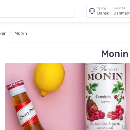
Sprog
Send til
Dansk
Danmar
ker
Monin
Monin