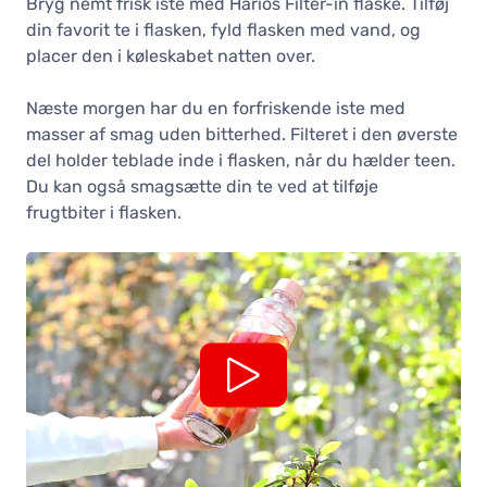
Bryg nemt frisk iste med Harios Filter-in flaske. Tilføj
din favorit te i flasken, fyld flasken med vand, og
placer den i køleskabet natten over.
Næste morgen har du en forfriskende iste med
masser af smag uden bitterhed. Filteret i den øverste
del holder teblade inde i flasken, når du hælder teen.
Du kan også smagsætte din te ved at tilføje
frugtbiter i flasken.