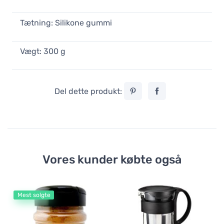
Tætning: Silikone gummi
Vægt: 300 g
Del dette produkt:
Vores kunder købte også
Mest solgte
Te
Ha