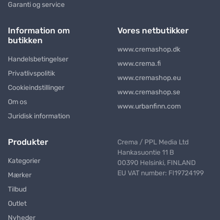
Garanti og service
Information om
Vores netbutikker
butikken
www.cremashop.dk
Handelsbetingelser
www.crema.fi
Privatlivspolitik
www.cremashop.eu
Cookieindstillinger
www.cremashop.se
Om os
www.urbanfinn.com
Juridisk information
Produkter
Crema / PPL Media Ltd
Hankasuontie 11 B
Kategorier
00390 Helsinki, FINLAND
EU VAT number: FI19724199
Mærker
Tilbud
Outlet
Nyheder