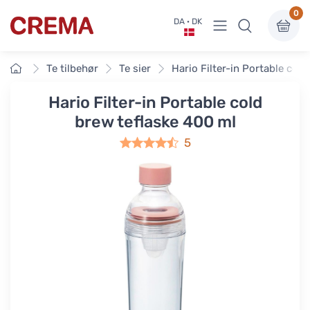
0
Vis undermenu
DA · DK
Crema
Forside
Te tilbehør
Te sier
Hario Filter-in Portable col
Hario Filter-in Portable cold
brew teflaske 400 ml
5