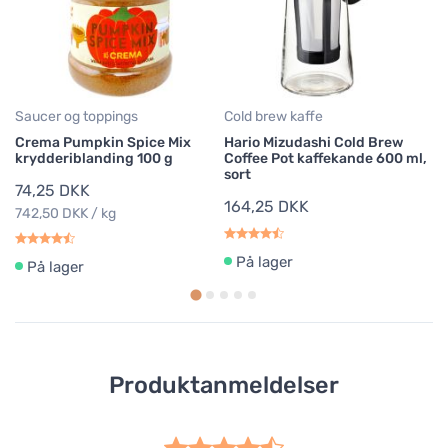
Br
hv
2
Saucer og toppings
Cold brew kaffe
Crema Pumpkin Spice Mix
Hario Mizudashi Cold Brew
krydderiblanding 100 g
Coffee Pot kaffekande 600 ml,
sort
74,25 DKK
164,25 DKK
742,50 DKK / kg
På lager
På lager
Produktanmeldelser