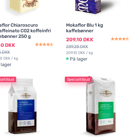
flor Chiaroscuro
Mokaflor Blu 1 kg
ffeinato CO2 koffeinfri
kaffebønner
ebønner 250 g
209,10 DKK
40 DKK
239,25 DKK
5 DKK
209,10 DKK / kg
0 DKK / kg
På lager
 lager
altilbud
Specialtilbud