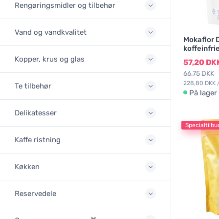
Rengøringsmidler og tilbehør
Vand og vandkvalitet
Mokaflor 
koffeinfri
Kopper, krus og glas
57,20 DK
66,75 DKK
228,80 DKK /
Te tilbehør
På lager
Delikatesser
Specialtilbu
Kaffe ristning
Køkken
Reservedele