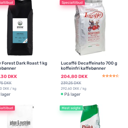
altilbud
Specialtilbud
 Forest Dark Roast 1 kg
Lucaffé Decaffeinato 700 g
ebønner
koffeinfri kaffebønner
,30 DKK
204,80 DKK
75 DKK
239,25 DKK
0 DKK / kg
292,60 DKK / kg
 lager
På lager
altilbud
Mest solgte