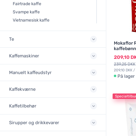
Fairtrade kaffe
Svampe kaffe
Vietnamesisk kaffe
Te
Mokaflor 
kaffebønn
Kaffemaskiner
209,10 D
239,25 DKK
209,10 DKK /
Manuelt kaffeudstyr
På lager
Kaffekværne
Specialtilbu
Kaffetilbehør
Sirupper og drikkevarer