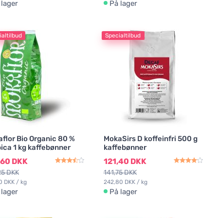
 lager
På lager
altilbud
Specialtilbud
flor Bio Organic 80 %
MokaSirs D koffeinfri 500 g
ica 1 kg kaffebønner
kaffebønner
,60 DKK
121,40 DKK
25 DKK
141,75 DKK
0 DKK / kg
242,80 DKK / kg
 lager
På lager