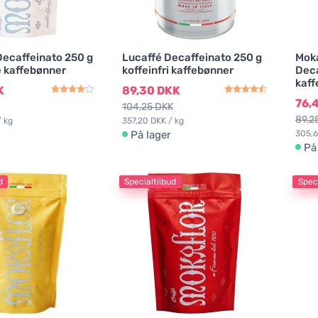
Decaffeinato 250 g
Lucaffé Decaffeinato 250 g
Moka
e kaffebønner
koffeinfri kaffebønner
Deca
kaff
K
89,30 DKK
76,
104,25 DKK
89,2
 kg
357,20 DKK / kg
På lager
305,6
På
d
Specialtilbud
Speci