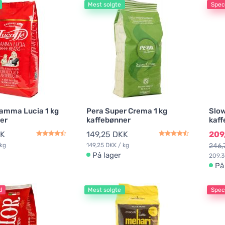
Mest solgte
Speci
amma Lucia 1 kg
Pera Super Crema 1 kg
Slow
er
kaffebønner
kaff
KK
149,25 DKK
209
 kg
149,25 DKK / kg
246,
På lager
209,3
På
d
Mest solgte
Speci