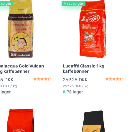
 solgte
Mest solgte
alacqua Gold Vulcan
Lucaffé Classic 1 kg
g kaffebønner
kaffebønner
75 DKK
269,25 DKK
0 DKK / kg
269,25 DKK / kg
 lager
På lager