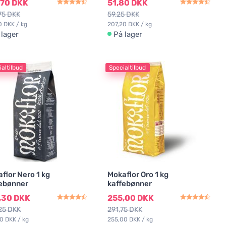
,70 DKK
51,80 DKK
75 DKK
59,25 DKK
0 DKK / kg
207,20 DKK / kg
 lager
På lager
altilbud
Specialtilbud
flor Nero 1 kg
Mokaflor Oro 1 kg
ebønner
kaffebønner
,30 DKK
255,00 DKK
25 DKK
291,75 DKK
0 DKK / kg
255,00 DKK / kg