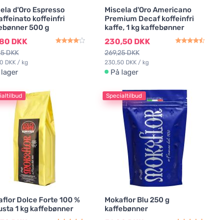
ela d'Oro Espresso
Miscela d'Oro Americano
ffeinato koffeinfri
Premium Decaf koffeinfri
ebønner 500 g
kaffe, 1 kg kaffebønner
,80 DKK
230,50 DKK
25 DKK
269,25 DKK
0 DKK / kg
230,50 DKK / kg
 lager
På lager
altilbud
Specialtilbud
flor Dolce Forte 100 %
Mokaflor Blu 250 g
sta 1 kg kaffebønner
kaffebønner