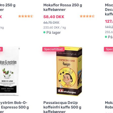
Oro 250 g
Mokaflor Rossa 250 g
Misc
er
kaffebønner
Deca
kaff
K
58,40 DKK
127
66,75 DKK
149,
 kg
233,60 DKK / kg
På lager
255,6
På
d
Specialtilbud
Speci
Nyström Bob-O-
Passalacqua DeUp
Moka
l Espresso 500 g
koffeinfri kaffe 500 g
Robu
er
kaffebønner