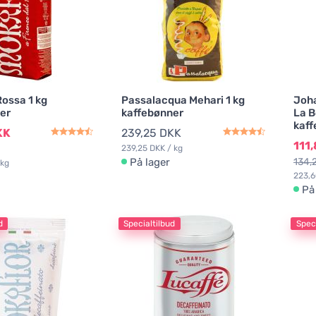
Rossa 1 kg
Passalacqua Mehari 1 kg
Joh
er
kaffebønner
La 
kaff
KK
239,25 DKK
111
239,25 DKK / kg
På lager
134,
 kg
223,6
På
d
Specialtilbud
Speci