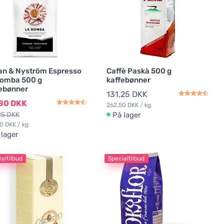
an & Nyström Espresso
Caffè Paskà 500 g
Bomba 500 g
kaffebønner
ebønner
131,25 DKK
,80 DKK
262,50 DKK / kg
25 DKK
På lager
0 DKK / kg
 lager
altilbud
Specialtilbud