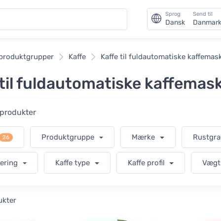
Sprog
Send til
Dansk
Danmar
 produktgrupper
Kaffe
Kaffe til fuldautomatiske kaffemas
 til fuldautomatiske kaffemas
r produkter
Produktgruppe
Mærke
Rustgr
26
cering
Kaffe type
Kaffe profil
Væg
ukter