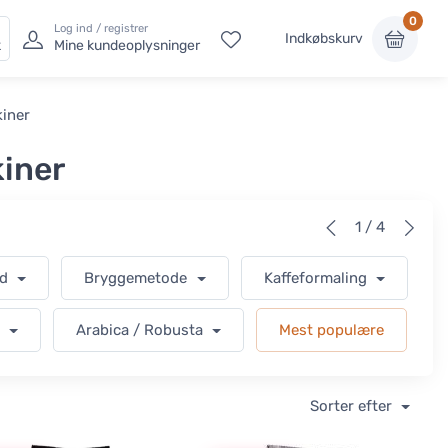
0
Log ind / registrer
Indkøbskurv
k
Mine kundeoplysninger
kiner
kiner
1 / 4
ad
Bryggemetode
Kaffeformaling
t
Arabica / Robusta
Mest populære
Sorter efter