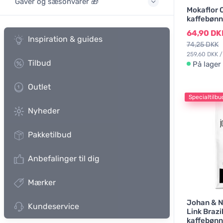
Gaver og sæsonvarer 🎁
Mokaflor 
kaffebønn
64,90 DK
Inspiration & guides
74,25 DKK
259,60 DKK /
Tilbud
På lager
Outlet
Specialtilbu
Nyheder
Pakketilbud
Anbefalinger til dig
Mærker
Johan & 
Kundeservice
Link Brazi
kaffebønn