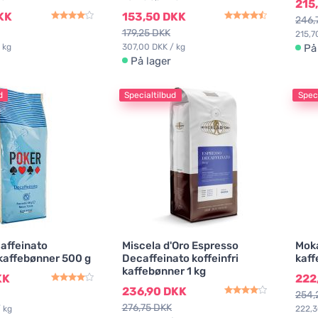
215
KK
153,50 DKK
246,
179,25 DKK
215,7
 kg
307,00 DKK / kg
På
På lager
d
Specialtilbud
Speci
affeinato
Miscela d'Oro Espresso
Moka
 kaffebønner 500 g
Decaffeinato koffeinfri
kaff
kaffebønner 1 kg
KK
222
236,90 DKK
254,
276,75 DKK
 kg
222,3