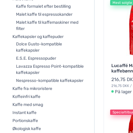
Mest solgte
Kaffe formalet efter bestilling
Malet kaffe til espressokander
Malet kaffe til kaffemaskiner med
filter
Kaffekapsler og kaffepuder
Dolce Gusto-kompatible
kaffekapsler
E.S.E. Espressopuder
Lucaffé M
Lavazza Espresso Point-kompatible
kaffebønn
kaffekapsler
216,75 D
Nespresso-kompatible kaffekapsler
216,75 DKK /
Kaffe fra mikroristere
På lager
Koffeinfri kaffe
Kaffe med smag
Instant kaffe
Specialtilbu
Portionskaffe
Økologisk kaffe