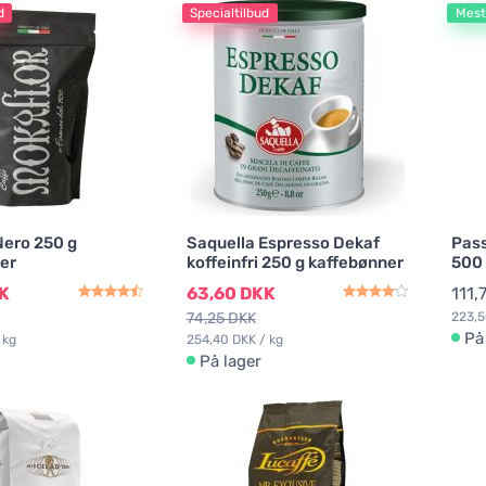
d
Specialtilbud
Mest
Nero 250 g
Saquella Espresso Dekaf
Pass
er
koffeinfri 250 g kaffebønner
500 
K
63,60 DKK
111,
74,25 DKK
223,5
På
 kg
254,40 DKK / kg
På lager