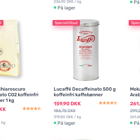
236,90 DKK / kg
På
På lager
d
Specialtilbud
Speci
Chiaroscuro
Lucaffé Decaffeinato 500 g
Moka
to CO2 koffeinfri
koffeinfri kaffebønner
Arab
er 1 kg
159,90 DKK
261
DKK
186,75 DKK
299,
319,80 DKK / kg
261,6
 kg
På lager
På