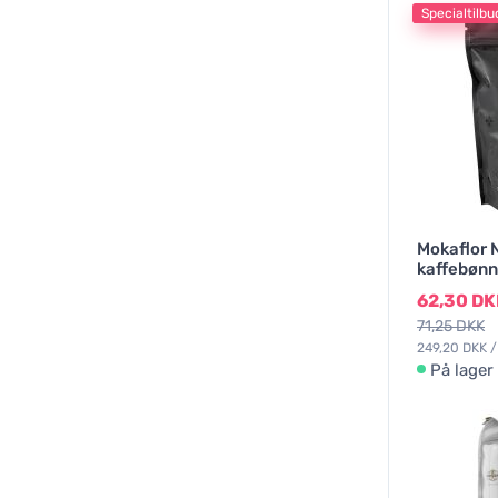
Specialtilbu
Mokaflor 
kaffebønn
62,30 DK
71,25 DKK
249,20 DKK /
På lager