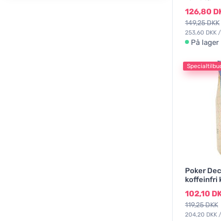
126,80 D
149,25 DKK
253,60 DKK /
På lager
Specialtilbu
Poker Dec
koffeinfri
102,10 D
119,25 DKK
204,20 DKK /