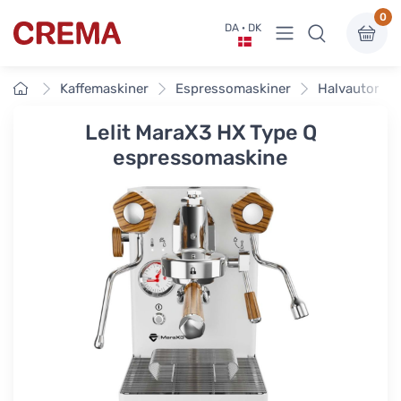
0
Vis undermenu
DA · DK
Crema
Forside
Kaffemaskiner
Espressomaskiner
Halvautomat
Lelit MaraX3 HX Type Q
espressomaskine