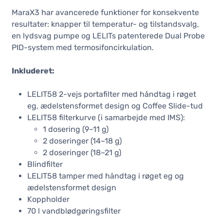
MaraX3 har avancerede funktioner for konsekvente
resultater: knapper til temperatur- og tilstandsvalg,
en lydsvag pumpe og LELITs patenterede Dual Probe
PID-system med termosifoncirkulation.
Inkluderet:
LELIT58 2-vejs portafilter med håndtag i røget
eg, ædelstensformet design og Coffee Slide-tud
LELIT58 filterkurve (i samarbejde med IMS):
1 dosering (9–11 g)
2 doseringer (14–18 g)
2 doseringer (18–21 g)
Blindfilter
LELIT58 tamper med håndtag i røget eg og
ædelstensformet design
Koppholder
70 l vandblødgøringsfilter