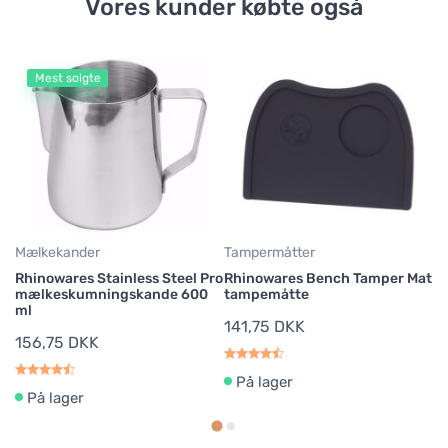
Vores kunder købte også
Mest solgte
Do
Ba
Do
sø
2
Mælkekander
Tampermåtter
Rhinowares Stainless Steel Pro
Rhinowares Bench Tamper Mat
mælkeskumningskande 600
tampemåtte
ml
141,75 DKK
156,75 DKK
På lager
På lager