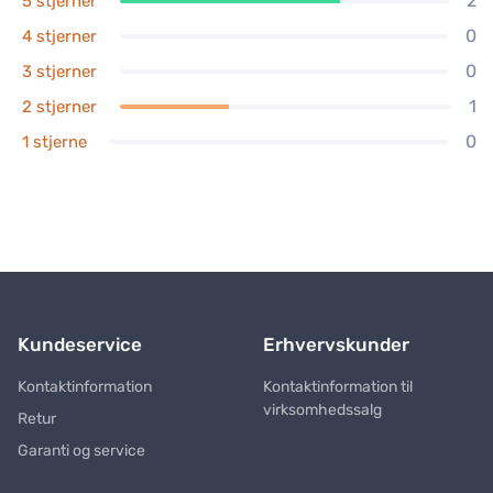
2
5 stjerner
0
4 stjerner
0
3 stjerner
1
2 stjerner
0
1 stjerne
Kundeservice
Erhvervskunder
Kontaktinformation
Kontaktinformation til
virksomhedssalg
Retur
Garanti og service