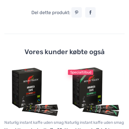
Del dette produkt:
Vores kunder købte også
Specialtilbud
E.
Lu
po
7
3,
Naturlig instant kaffe uden smag
Naturlig instant kaffe uden smag