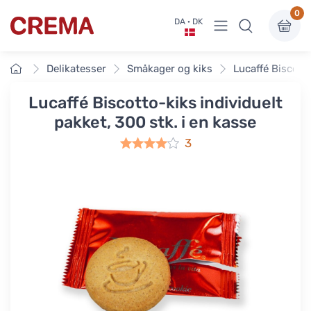
0
Vis undermenu
DA · DK
Crema
Forside
Delikatesser
Småkager og kiks
Lucaffé Biscotto
Lucaffé Biscotto-kiks individuelt
pakket, 300 stk. i en kasse
3