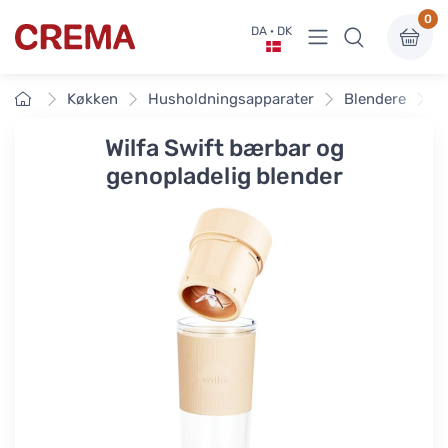
0
Vis undermenu
DA · DK
Crema
Forside
Køkken
Husholdningsapparater
Blendere
W
Wilfa Swift bærbar og
genopladelig blender