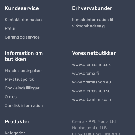
Kundeservice
Erhvervskunder
Kontaktinformation
Kontaktinformation til
virksomhedssalg
Retur
Garanti og service
Information om
Vores netbutikker
butikken
www.cremashop.dk
Handelsbetingelser
www.crema.fi
Privatlivspolitik
www.cremashop.eu
Cookieindstillinger
www.cremashop.se
Om os
www.urbanfinn.com
Juridisk information
Produkter
Crema / PPL Media Ltd
Hankasuontie 11 B
Kategorier
00390 Helsinki, FINLAND