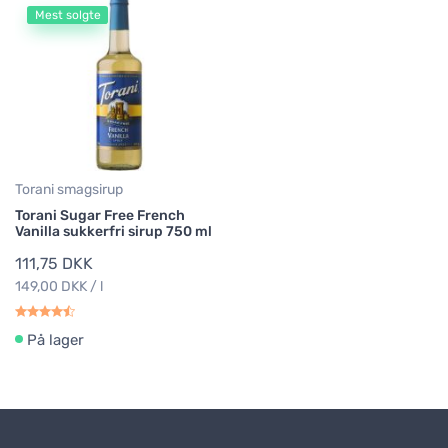
Mest solgte
Torani smagsirup
Torani Sugar Free French
Vanilla sukkerfri sirup 750 ml
111,75 DKK
149,00 DKK / l
På lager