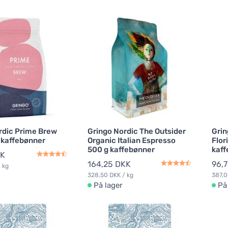
rdic Prime Brew
Gringo Nordic The Outsider
Grin
 kaffebønner
Organic Italian Espresso
Flor
500 g kaffebønner
kaff
KK
164,25 DKK
96,
 kg
328,50 DKK / kg
387,0
På lager
På