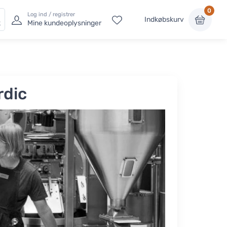
0
Log ind / registrer
Indkøbskurv
k
Mine kundeoplysninger
rdic