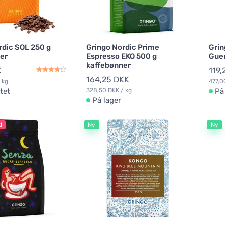
rdic SOL 250 g
Gringo Nordic Prime
Grin
er
Espresso EKO 500 g
Guer
kaffebønner
K
119,
164,25 DKK
 kg
477,0
tet
328,50 DKK / kg
På
På lager
d
Ny
Ny