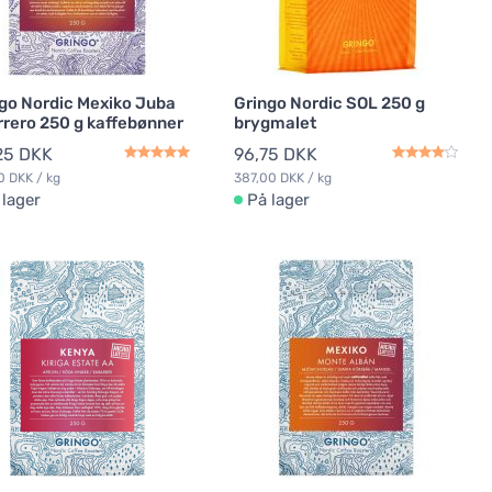
go Nordic Mexiko Juba
Gringo Nordic SOL 250 g
rero 250 g kaffebønner
brygmalet
25 DKK
96,75 DKK
0 DKK / kg
387,00 DKK / kg
 lager
På lager