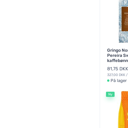
Gringo Nor
Pereira S
kaffebønn
81,75 DK
327,00 DKK /
På lager
Ny