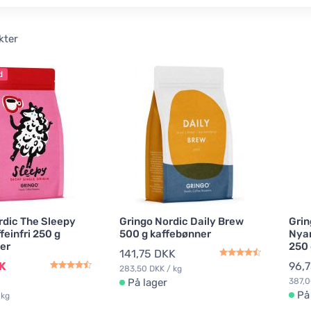
kter
d
rdic The Sleepy
Gringo Nordic Daily Brew
Grin
feinfri 250 g
500 g kaffebønner
Nya
er
250 
141,75 DKK
K
96,
283,50 DKK / kg
På lager
387,0
På
 kg