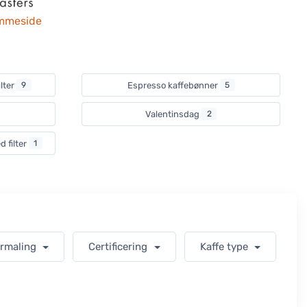
mmeside
ilter
9
Espresso kaffebønner
5
Valentinsdag
2
d filter
1
ormaling
Certificering
Kaffe type