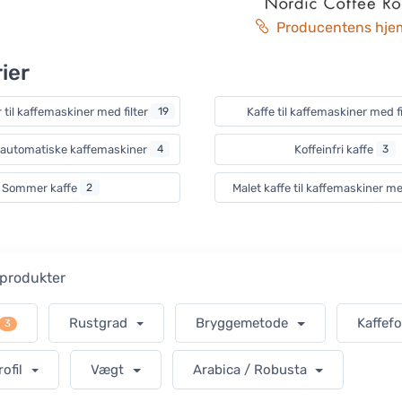
Producentens hje
ier
til kaffemaskiner med filter
19
Kaffe til kaffemaskiner med f
uldautomatiske kaffemaskiner
4
Koffeinfri kaffe
3
Sommer kaffe
2
Malet kaffe til kaffemaskiner me
r produkter
Rustgrad
Bryggemetode
Kaffef
3
rofil
Vægt
Arabica / Robusta