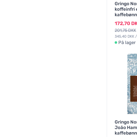
Gringo No
koffeinfri
kaffebønn
172,70 D
201,75 DKK
345,40 DKK /
På lager
Gringo Nor
João Hami
kaffebønn