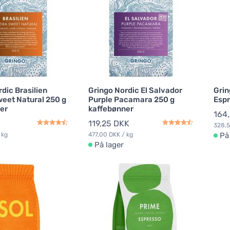
dic Brasilien
Gringo Nordic El Salvador
Grin
weet Natural 250 g
Purple Pacamara 250 g
Espr
er
kaffebønner
164
K
119,25 DKK
328,5
 kg
477,00 DKK / kg
På
På lager