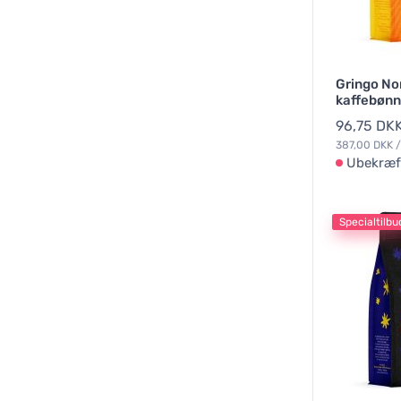
Gringo No
kaffebønn
96,75 DK
387,00 DKK /
Ubekræf
Specialtilbu