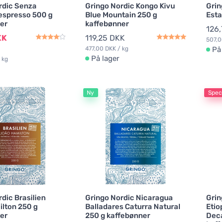
rdic Senza
Gringo Nordic Kongo Kivu
Grin
 espresso 500 g
Blue Mountain 250 g
Esta
er
kaffebønner
126
KK
119,25 DKK
507,0
477,00 DKK / kg
På
På lager
 kg
Ny
Speci
dic Brasilien
Gringo Nordic Nicaragua
Grin
lton 250 g
Balladares Caturra Natural
Etio
er
250 g kaffebønner
Deca