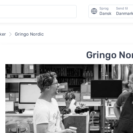
Sprog
Send til
Dansk
Danmar
ker
Gringo Nordic
Gringo No