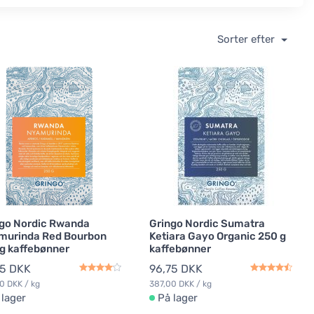
Sorter efter
go Nordic Rwanda
Gringo Nordic Sumatra
murinda Red Bourbon
Ketiara Gayo Organic 250 g
g kaffebønner
kaffebønner
75 DKK
96,75 DKK
0 DKK / kg
387,00 DKK / kg
 lager
På lager