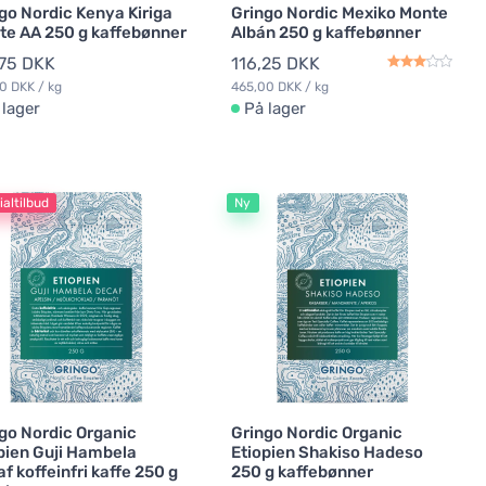
go Nordic Kenya Kiriga
Gringo Nordic Mexiko Monte
te AA 250 g kaffebønner
Albán 250 g kaffebønner
,75 DKK
116,25 DKK
0 DKK / kg
465,00 DKK / kg
 lager
På lager
altilbud
Ny
go Nordic Organic
Gringo Nordic Organic
pien Guji Hambela
Etiopien Shakiso Hadeso
f koffeinfri kaffe 250 g
250 g kaffebønner