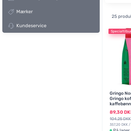
Mærker
25 produ
Kundeservice
Specialtilbu
Gringo No
Gringo kof
kaffebønn
89,30 DK
104,25 DKK
357,20 DKK /
På lager